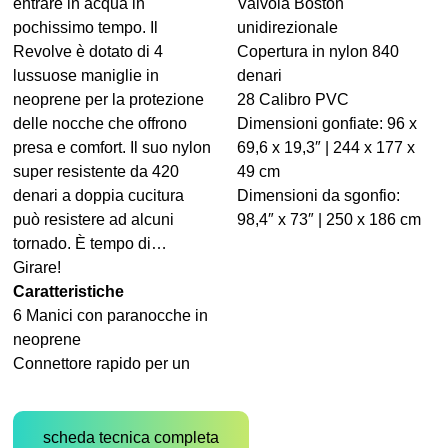
entrare in acqua in
Valvola Boston
pochissimo tempo. Il
unidirezionale
Revolve è dotato di 4
Copertura in nylon 840
lussuose maniglie in
denari
neoprene per la protezione
28 Calibro PVC
delle nocche che offrono
Dimensioni gonfiate: 96 x
presa e comfort. Il suo nylon
69,6 x 19,3″ | 244 x 177 x
super resistente da 420
49 cm
denari a doppia cucitura
Dimensioni da sgonfio:
può resistere ad alcuni
98,4″ x 73″ | 250 x 186 cm
tornado. È tempo di…
Girare!
Caratteristiche
6 Manici con paranocche in
neoprene
Connettore rapido per un
scheda tecnica completa