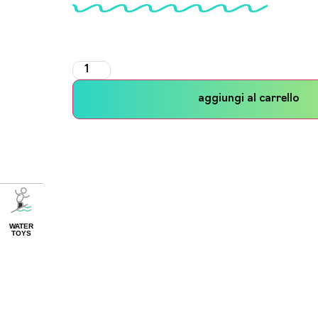
aggiungi al carrello
WATER
TOYS