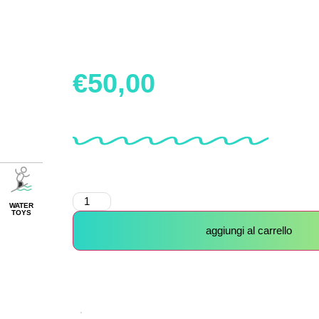
€
50,00
WATER
TOYS
aggiungi al carrello