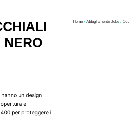
CHIALI
Home
/
Abbigliamento Jobe
/
Occ
I NERO
ti hanno un design
copertura e
V-400 per proteggere i