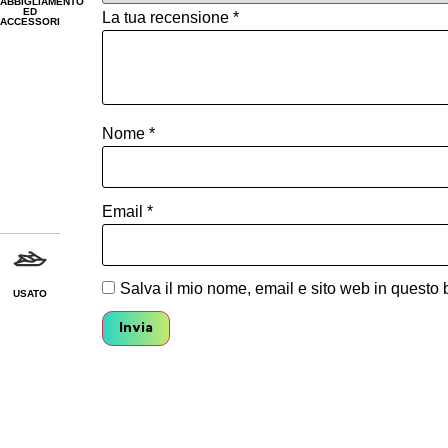
ABBIGLIAMENTO
ED
La tua recensione
*
ACCESSORI
Nome
*
Email
*
Salva il mio nome, email e sito web in questo
USATO