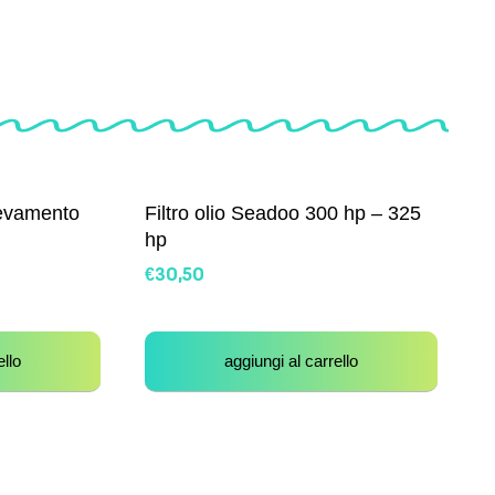
levamento
Filtro olio Seadoo 300 hp – 325
hp
€
30,50
ello
aggiungi al carrello