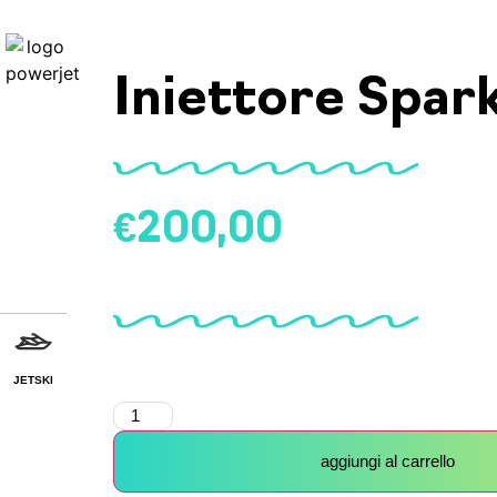
Iniettore Spar
€
200,00
JETSKI
aggiungi al carrello