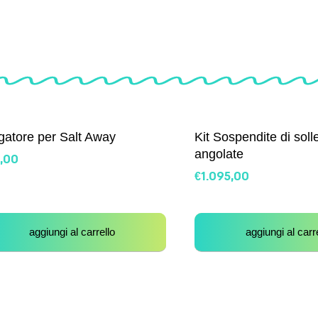
gatore per Salt Away
Kit Sospendite di sol
angolate
,00
€
1.095,00
aggiungi al carrello
aggiungi al carr