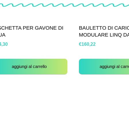
SCHETTA PER GAVONE DI
BAULETTO DI CARI
UA
MODULARE LINQ DA
4,30
€
160,22
aggiungi al carrello
aggiungi al carr