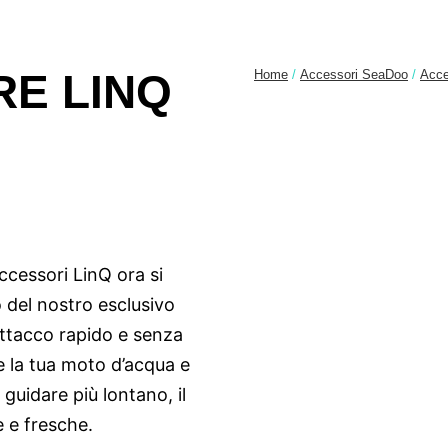
E LINQ
Home
/
Accessori SeaDoo
/
Acce
accessori LinQ ora si
o del nostro esclusivo
attacco rapido e senza
e la tua moto d’acqua e
 guidare più lontano, il
 e fresche.