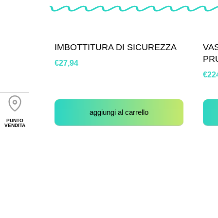
IMBOTTITURA DI SICUREZZA
VA
PR
€
27,94
€
22
aggiungi al carrello
PUNTO
VENDITA