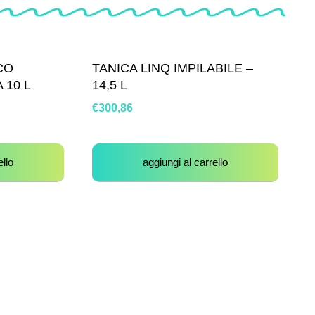
CO
TANICA LINQ IMPILABILE –
 10 L
14,5 L
€
300,86
ello
aggiungi al carrello