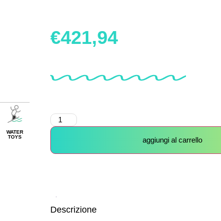
€
421,94
WATER
TOYS
aggiungi al carrello
Descrizione