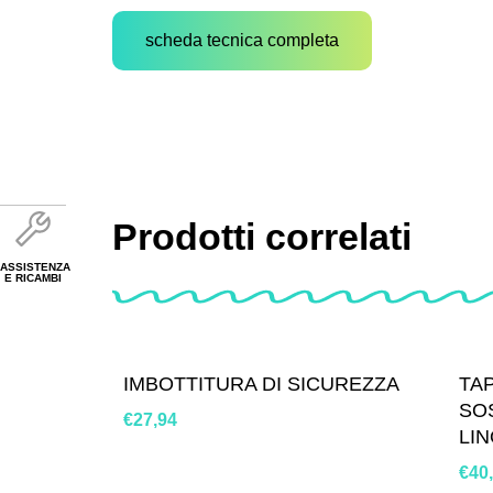
scheda tecnica completa
Prodotti correlati
ASSISTENZA
E RICAMBI
IMBOTTITURA DI SICUREZZA
TA
SO
€
27,94
LI
€
40