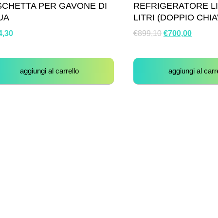
SCHETTA PER GAVONE DI
REFRIGERATORE LI
UA
LITRI (DOPPIO CHI
4,30
€
899,10
€
700,00
aggiungi al carrello
aggiungi al carr