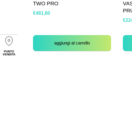
TWO PRO
VA
PR
€
481,60
€
22
aggiungi al carrello
PUNTO
VENDITA