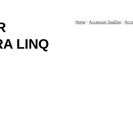
R
Home
/
Accessori SeaDoo
/
Acce
A LINQ