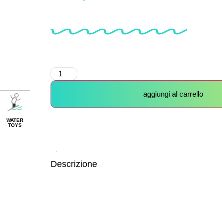
aggiungi al carrello
WATER
TOYS
Descrizione