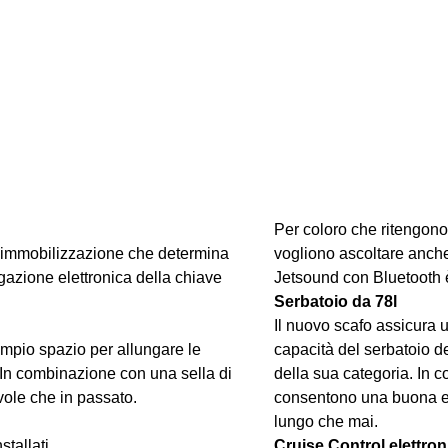
Per coloro che ritengono
di immobilizzazione che determina
vogliono ascoltare anch
ogazione elettronica della chiave
Jetsound con Bluetooth è 
Serbatoio da 78l
Il nuovo scafo assicura 
 ampio spazio per allungare le
capacità del serbatoio d
 In combinazione con una sella di
della sua categoria. In 
vole che in passato.
consentono una buona eff
lungo che mai.
tallati.
Cruise Control elettron