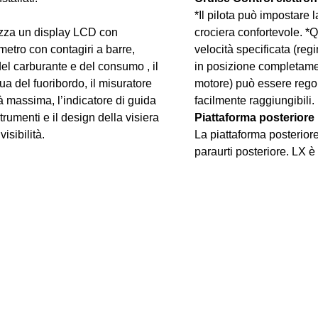
*Il pilota può impostare
lizza un display LCD con
crociera confortevole. *Q
imetro con contagiri a barre,
velocità specificata (re
del carburante e del consumo , il
in posizione completamen
ua del fuoribordo, il misuratore
motore) può essere rego
tà massima, l’indicatore di guida
facilmente raggiungibili.
rumenti e il design della visiera
Piattaforma posteriore
isibilità.
La piattaforma posterior
paraurti posteriore. LX è