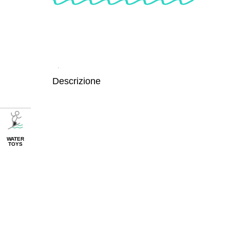
Descrizione
WATER
TOYS