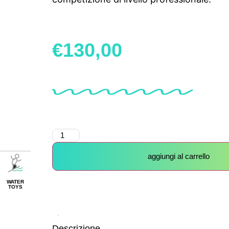
€
130,00
aggiungi al carrello
WATER
TOYS
Descrizione