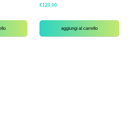
€
120,00
ello
aggiungi al carrello