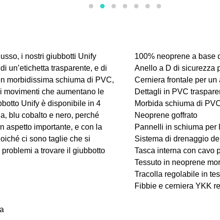
 lusso, i nostri giubbotti Unify
100% neoprene a base di 
 di un’etichetta trasparente, e di
Anello a D di sicurezza
o in morbidissima schiuma di PVC,
Cerniera frontale per un
e di movimenti che aumentano le
Dettagli in PVC trasparen
botto Unify è disponibile in 4
Morbida schiuma di PV
ua, blu cobalto e nero, perché
Neoprene goffrato
n aspetto importante, e con la
Pannelli in schiuma per
Poiché ci sono taglie che si
Sistema di drenaggio de
i problemi a trovare il giubbotto
Tasca interna con cavo 
Tessuto in neoprene morb
Tracolla regolabile in te
Fibbie e cerniera YKK re
za