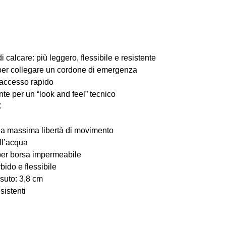
calcare: più leggero, flessibile e resistente
 per collegare un cordone di emergenza
 accesso rapido
te per un “look and feel” tecnico
C
 la massima libertà di movimento
ll’acqua
per borsa impermeabile
ido e flessibile
ssuto: 3,8 cm
sistenti