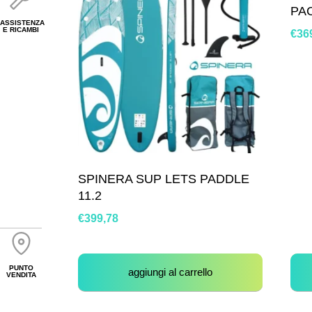
PA
ASSISTENZA
E RICAMBI
€
36
SPINERA SUP LETS PADDLE
11.2
€
399,78
PUNTO
aggiungi al carrello
VENDITA