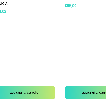
CK 3
€
95,00
9,03
aggiungi al carrello
aggiungi al carr