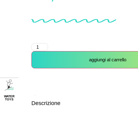
aggiungi al carrello
WATER
TOYS
Descrizione