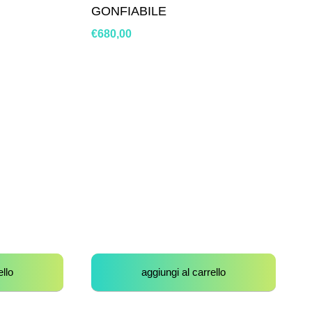
GONFIABILE
€
680,00
ello
aggiungi al carrello