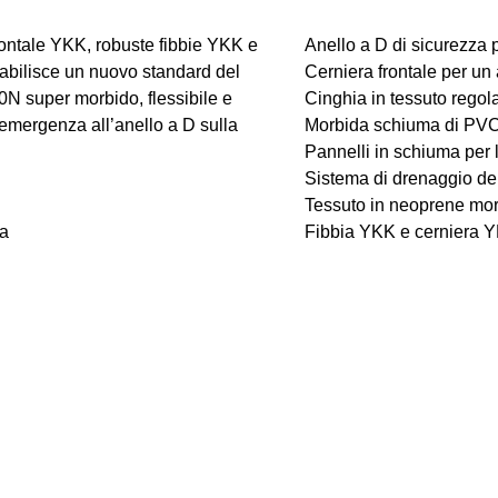
rontale YKK, robuste fibbie YKK e
Anello a D di sicurezza
abilisce un nuovo standard del
Cerniera frontale per un
50N super morbido, flessibile e
Cinghia in tessuto regola
 emergenza all’anello a D sulla
Morbida schiuma di PV
Pannelli in schiuma per
Sistema di drenaggio de
Tessuto in neoprene morb
za
Fibbia YKK e cerniera 