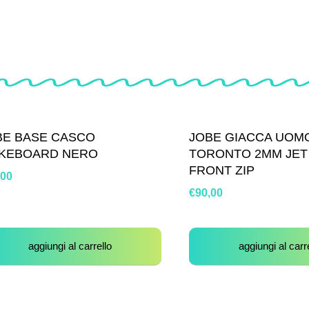
BE BASE CASCO
JOBE GIACCA UOM
KEBOARD NERO
TORONTO 2MM JET
FRONT ZIP
,00
€
90,00
aggiungi al carrello
aggiungi al carr