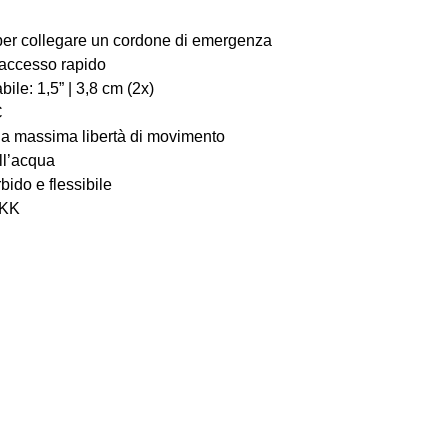
 per collegare un cordone di emergenza
 accesso rapido
bile: 1,5” | 3,8 cm (2x)
C
 la massima libertà di movimento
ll’acqua
ido e flessibile
YKK