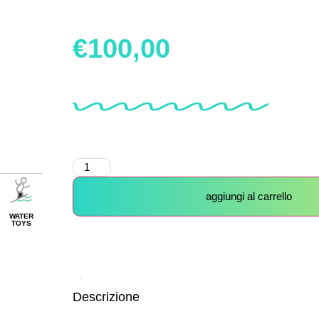
€
100,00
aggiungi al carrello
WATER
TOYS
Descrizione