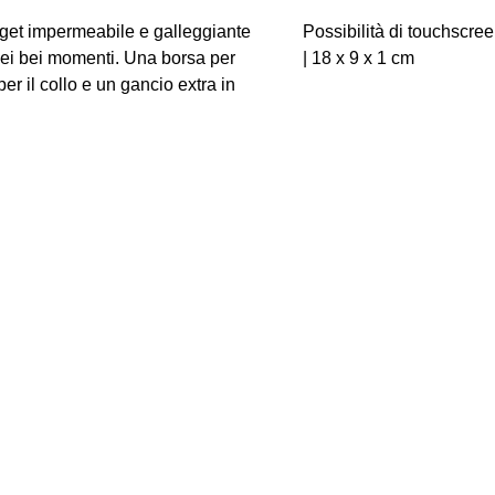
dget impermeabile e galleggiante
Possibilità di touchscree
 dei bei momenti. Una borsa per
| 18 x 9 x 1 cm
r il collo e un gancio extra in