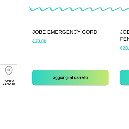
JOBE EMERGENCY CORD
JO
FE
€
30,00
€
20
aggiungi al carrello
PUNTO
VENDITA