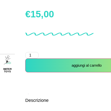
€
15,00
aggiungi al carrello
WATER
TOYS
Descrizione