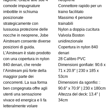
comode impugnature
Connettore rapido per un
imbottite in schiuma
traino facilitato
posizionate
Massimo 4 persone
strategicamente con
trainabili
lussuosa protezione delle
Nylon a doppia cucitura
nocche in neoprene, Jobe
Valvola Boston
Airstream consente diverse
unidirezionale
posizioni di guida.
Copertura in nylon 840
L’Airstream è stato prodotto
denari
con una copertura in nylon
28 Calibro PVC
840 denari, che rende
Dimensioni gonfiate: 90.6 x
l’Airstream più forte della
71 x 20.9″ | 230 x 185 x
maggior parte dei
53cm
concorrenti. La sua forma
Dimensioni da sgonfio: :
ben congegnata offre agli
90.6″ x 70.9″ | 230 x 180cm
utenti una sensazione
Altezza del deck: 13.4″ |
vivace ed energica e li fa
34cm
letteralmente volare