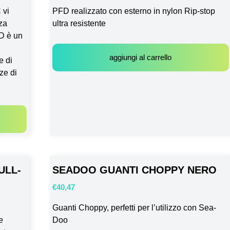
 vi
PFD realizzato con esterno in nylon Rip-stop
nza
ultra resistente
FD è un
aggiungi al carrello
e di
ze di
ULL-
SEADOO GUANTI CHOPPY NERO
€
40,47
Guanti Choppy, perfetti per l’utilizzo con Sea-
e
Doo