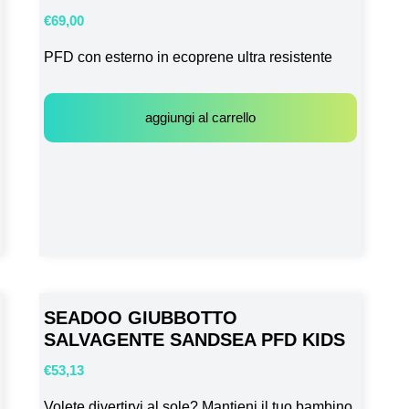
€
69,00
PFD con esterno in ecoprene ultra resistente
aggiungi al carrello
SEADOO GIUBBOTTO
SALVAGENTE SANDSEA PFD KIDS
€
53,13
Volete divertirvi al sole? Mantieni il tuo bambino