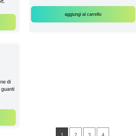
rt.
aggiungi al carrello
one di
 guanti
1
2
3
4