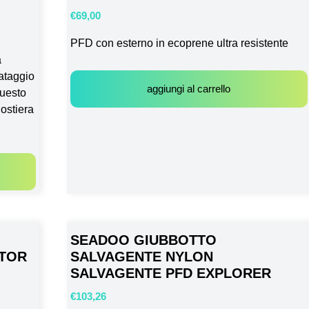
€
69,00
PFD con esterno in ecoprene ultra resistente
a
vataggio
aggiungi al carrello
uesto
ostiera
SEADOO GIUBBOTTO
ATOR
SALVAGENTE NYLON
SALVAGENTE PFD EXPLORER
€
103,26